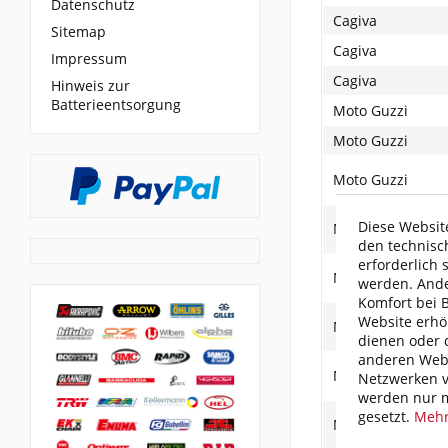
Datenschutz
Cagiva
Sitemap
Cagiva
Impressum
Cagiva
Hinweis zur
Batterieentsorgung
Moto Guzzi
Moto Guzzi
Moto Guzzi
Diese Website
Moto Guzzi
den technisc
erforderlich 
Moto Guzzi
werden. Ande
Komfort bei 
Website erhö
Moto Guzzi
dienen oder d
anderen Webs
Moto Guzzi
Netzwerken v
werden nur m
gesetzt.
Mehr
Moto Guzzi