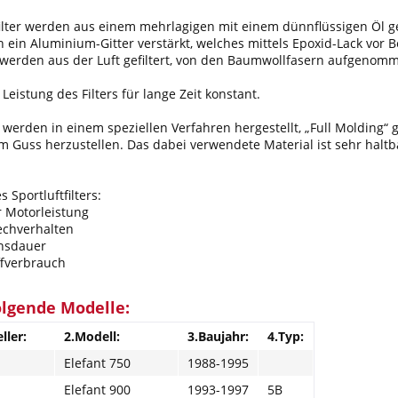
ilter werden aus einem mehrlagigen mit einem dünnflüssigen Öl ge
ein Aluminium-Gitter verstärkt, welches mittels Epoxid-Lack vor 
werden aus der Luft gefiltert, von den Baumwollfasern aufgenomm
Leistung des Filters für lange Zeit konstant.
r werden in einem speziellen Verfahren hergestellt, „Full Molding“
nem Guss herzustellen. Das dabei verwendete Material ist sehr haltb
Sportluftfilters:
r Motorleistung
echverhalten
ensdauer
ffverbrauch
olgende Modelle:
ller:
2.Modell:
3.Baujahr:
4.Typ:
Elefant 750
1988-1995
Elefant 900
1993-1997
5B