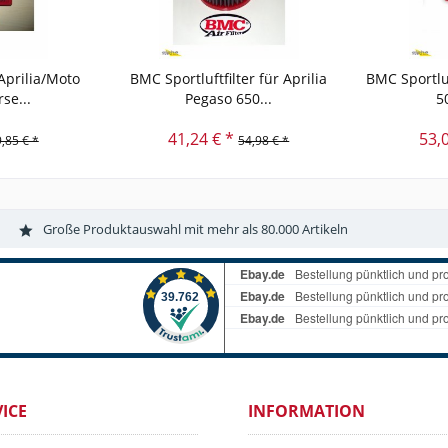
 Aprilia/Moto
BMC Sportluftfilter für Aprilia
BMC Sportluf
se...
Pegaso 650...
5
41,24 € *
53,
,85 € *
54,98 € *
Große Produktauswahl mit mehr als 80.000 Artikeln
ICE
INFORMATION