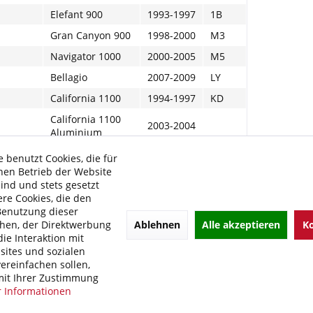
Elefant 900
1993-1997
1B
Gran Canyon 900
1998-2000
M3
Navigator 1000
2000-2005
M5
Bellagio
2007-2009
LY
California 1100
1994-1997
KD
California 1100
2003-2004
Aluminium
California 1100
 benutzt Cookies, die für
2009-2012
Aquila Nera
hen Betrieb der Website
sind und stets gesetzt
California 1100
1997-2000
KC
re Cookies, die den
EV
Benutzung dieser
California 1100
Ablehnen
Alle akzeptieren
Ko
hen, der Direktwerbung
1999-2001
KD
Jackal
ie Interaktion mit
ites und sozialen
California 1100
2002-
KD
ereinfachen sollen,
Special Sport
it Ihrer Zustimmung
California 1100
 Informationen
2002-
KD
Stone