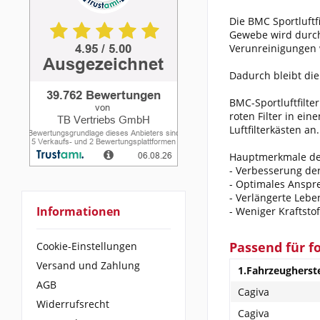
Die BMC Sportluftf
Gewebe wird durch 
Verunreinigungen 
Dadurch bleibt die 
BMC-Sportluftfilte
roten Filter in ei
Luftfilterkästen an.
Hauptmerkmale des 
- Verbesserung de
- Optimales Anspr
- Verlängerte Leb
Informationen
- Weniger Kraftsto
Passend für f
Cookie-Einstellungen
Versand und Zahlung
1.Fahrzeugherste
AGB
Cagiva
Widerrufsrecht
Cagiva