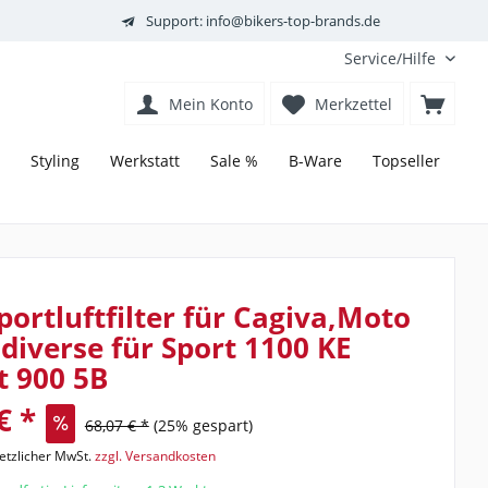
Support: info@bikers-top-brands.de
Service/Hilfe
Mein Konto
Merkzettel
Styling
Werkstatt
Sale %
B-Ware
Topseller
ortluftfilter für Cagiva,Moto
 diverse für Sport 1100 KE
t 900 5B
€ *
68,07 € *
(25% gespart)
setzlicher MwSt.
zzgl. Versandkosten