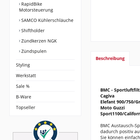
RapidBike
Motorsteuerung
SAMCO Kühlerschläuche
Shiftholder
Zündkerzen NGK
Zündspulen
Beschreibung
Styling
Werkstatt
Sale %
BMC - Sportluftfilt
Cagiva
B-Ware
Elefant 900/750/G
Topseller
Moto Guzzi
Sport1100/Califor
BMC Austausch-Spor
dadurch positiv a
Sie können einfach