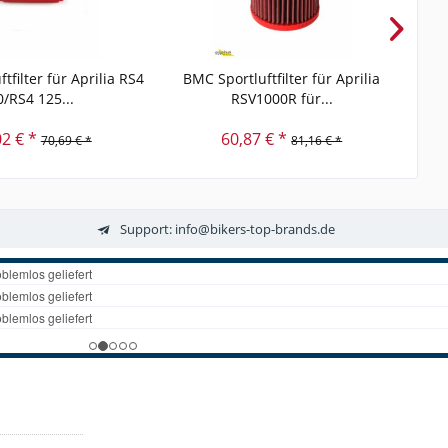
tfilter für Aprilia RS4
BMC Sportluftfilter für Aprilia
BM
0/RS4 125...
RSV1000R für...
02 € *
60,87 € *
70,69 € *
81,16 € *
Support: info@bikers-top-brands.de