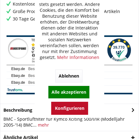
Kostenloser Versand ab € 60,- Bestellwert
stets gesetzt werden. Andere
Cookies, die den Komfort bei
Große Produktauswahl mit mehr als 80.000 Artikeln
Benutzung dieser Website
30 Tage Geld-Zurück-Garantie
erhöhen, der Direktwerbung
dienen oder die Interaktion
mit anderen Websites und
sozialen Netzwerken
vereinfachen sollen, werden
nur mit Ihrer Zustimmung
gesetzt.
Mehr Informationen
Ablehnen
Alle akzeptieren
Konfigurieren
Beschreibung
BMC - Sportluftfilter für Kymco Xciting 500/I/IR (Modelljahr
2005-'14) BMC...
mehr
Ähnliche Artikel