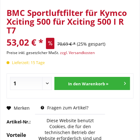
BMC Sportluftfilter für Kymco
Xciting 500 für Xciting 500 I R
T7
53,02 € *
70,69 € *
(25% gespart)
Preise inkl. gesetzlicher MwSt.
zzgl. Versandkosten
Lieferzeit: 15 Tage
In den Warenkorb »
Fragen zum Artikel?
Merken
Diese Website benutzt
Artikel-Nr.:
BMC-FM-648-01
Cookies, die für den
technischen Betrieb der
Vorteile
Website erforderlich sind und