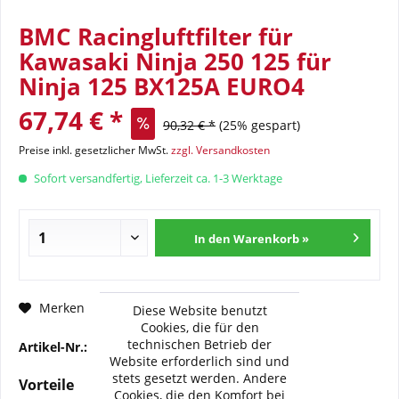
BMC Racingluftfilter für
Kawasaki Ninja 250 125 für
Ninja 125 BX125A EURO4
67,74 € *
90,32 € *
(25% gespart)
Preise inkl. gesetzlicher MwSt.
zzgl. Versandkosten
Sofort versandfertig, Lieferzeit ca. 1-3 Werktage
In den Warenkorb »
Fragen zum Artikel?
Merken
Diese Website benutzt
Cookies, die für den
technischen Betrieb der
Artikel-Nr.:
BMC-FM-918-01R
Website erforderlich sind und
stets gesetzt werden. Andere
Vorteile
Cookies, die den Komfort bei