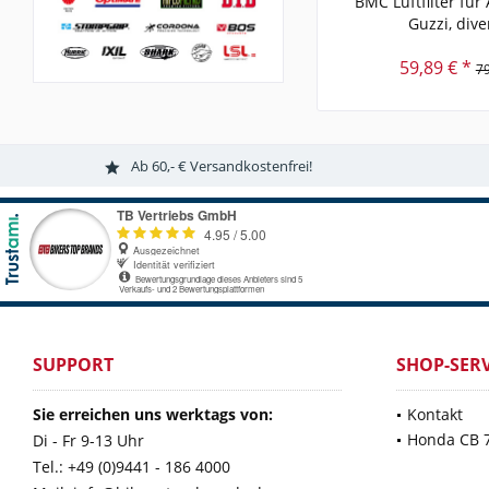
BMC Luftfilter für
Guzzi, diver
59,89 € *
79
Ab 60,- € Versandkostenfrei!
SUPPORT
SHOP-SERV
Sie erreichen uns werktags von:
Kontakt
Honda CB 
Di - Fr 9-13 Uhr
Tel.: +49 (0)9441 - 186 4000