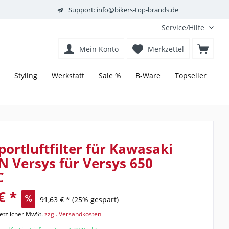
Support: info@bikers-top-brands.de
Service/Hilfe
Mein Konto
Merkzettel
Styling
Werkstatt
Sale %
B-Ware
Topseller
ortluftfilter für Kawasaki
N Versys für Versys 650
C
€ *
91,63 € *
(25% gespart)
setzlicher MwSt.
zzgl. Versandkosten