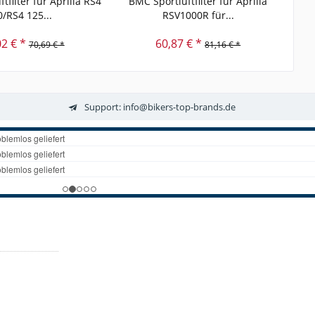
tfilter für Aprilia RS4
BMC Sportluftfilter für Aprilia
BM
0/RS4 125...
RSV1000R für...
02 € *
60,87 € *
70,69 € *
81,16 € *
Support: info@bikers-top-brands.de