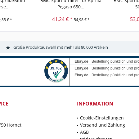
 Aprilia/Moto
BMC Sportluftfilter für Aprilia
BMC Sportluf
se...
Pegaso 650...
5
41,24 € *
53,
,85 € *
54,98 € *
Große Produktauswahl mit mehr als 80.000 Artikeln
ICE
INFORMATION
Cookie-Einstellungen
750 Hornet
Versand und Zahlung
AGB