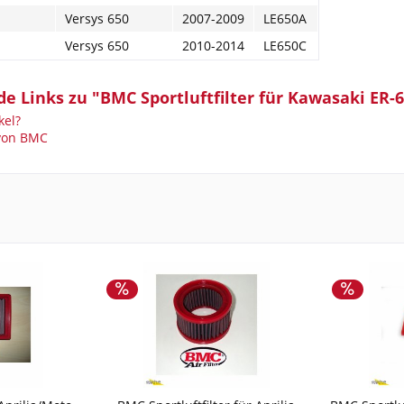
Versys 650
2007-2009
LE650A
Versys 650
2010-2014
LE650C
e Links zu "BMC Sportluftfilter für Kawasaki ER-6
kel?
 von BMC