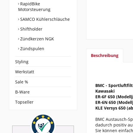
RapidBike
Motorsteuerung
SAMCO Kühlerschläuche
Shiftholder
Zündkerzen NGK
Zündspulen
Beschreibung
Styling
Werkstatt
Sale %
BMC - Sportluftfilt
Kawasaki
B-Ware
ER-6F 650 (Modellj
Topseller
ER-6N 650 (Modellj
KLE Versys 650 (ab
BMC Austausch-Spor
dadurch positiv a
Sie können einfach