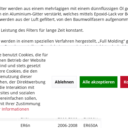
ilter werden aus einem mehrlagigen mit einem dünnflüssigen Öl ge
ein Aluminium-Gitter verstärkt, welches mittels Epoxid-Lack vor 
werden aus der Luft gefiltert, von den Baumwollfasern aufgenomm
Leistung des Filters für lange Zeit konstant.
r werden in einem speziellen Verfahren hergestellt, „Full Molding“
nem Guss herzustellen. Das dabei verwendete Material ist sehr haltb
 benutzt Cookies, die für
hen Betrieb der Website
Sportluftfilters:
sind und stets gesetzt
r Motorleistung
re Cookies, die den
echverhalten
Benutzung dieser
ensdauer
Ablehnen
Alle akzeptieren
Ko
hen, der Direktwerbung
ffverbrauch
ie Interaktion mit
ites und sozialen
ereinfachen sollen,
olgende Modelle:
it Ihrer Zustimmung
ller:
2.Modell:
3.Baujahr:
4.Typ:
 Informationen
ER6f
2006-2008
EX650A
ER6n
2006-2008
ER650A