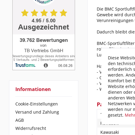
Die BMC Sportluftf
Gewebe wird durch 
Verunreinigungen 
Dadurch bleibt die 
BMC-Sportluftfilte
roten Filter in ei
Luftfilterkästen an.
Diese Website
den technisc
Hauptmerkmale des 
erforderlich 
- Verbesserung de
werden. Ande
- Optimales Anspr
Komfort bei 
- Verlängerte Leb
Website erhö
Informationen
- Weniger Kraftsto
dienen oder d
anderen Webs
Netzwerken v
Passend für f
Cookie-Einstellungen
werden nur m
Versand und Zahlung
1.Fahrzeugherste
gesetzt.
Mehr
AGB
Kawasaki
Widerrufsrecht
Kawasaki