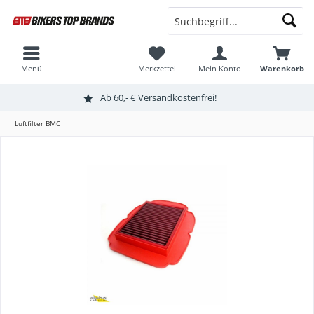
Menü
Merkzettel
Mein Konto
Warenkorb
Ab 60,- € Versandkostenfrei!
Luftfilter BMC