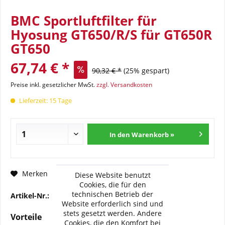
BMC Sportluftfilter für
Hyosung GT650/R/S für GT650R
GT650
67,74 € *
90,32 € *
(25% gespart)
Preise inkl. gesetzlicher MwSt.
zzgl. Versandkosten
Lieferzeit: 15 Tage
In den Warenkorb »
Fragen zum Artikel?
Merken
Diese Website benutzt
Cookies, die für den
technischen Betrieb der
Artikel-Nr.:
BMC-FM-696-04
Website erforderlich sind und
stets gesetzt werden. Andere
Vorteile
Cookies, die den Komfort bei