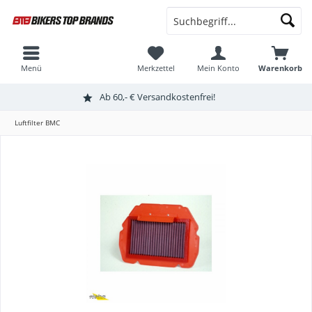
Menü
Merkzettel
Mein Konto
Warenkorb
Ab 60,- € Versandkostenfrei!
Luftfilter BMC