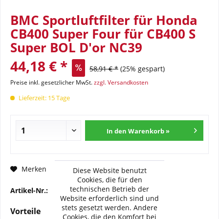
BMC Sportluftfilter für Honda
CB400 Super Four für CB400 S
Super BOL D'or NC39
44,18 € *
58,91 € *
(25% gespart)
Preise inkl. gesetzlicher MwSt.
zzgl. Versandkosten
Lieferzeit: 15 Tage
In den Warenkorb »
Fragen zum Artikel?
Merken
Diese Website benutzt
Cookies, die für den
technischen Betrieb der
Artikel-Nr.:
BMC-FM-441-08
Website erforderlich sind und
stets gesetzt werden. Andere
Vorteile
Cookies, die den Komfort bei