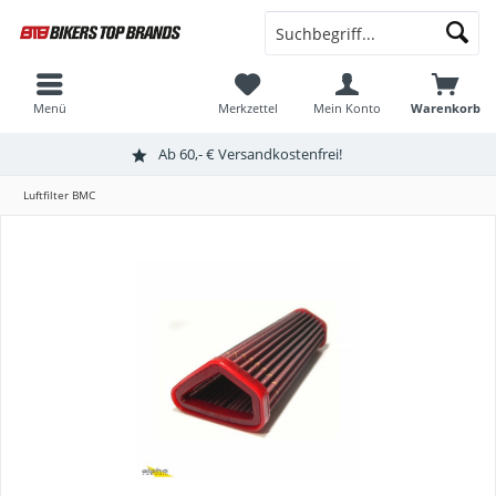
Menü
Merkzettel
Mein Konto
Warenkorb
Ab 60,- € Versandkostenfrei!
Luftfilter BMC