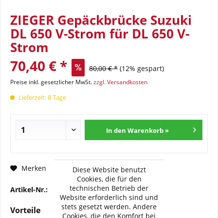
ZIEGER Gepäckbrücke Suzuki
DL 650 V-Strom für DL 650 V-
Strom
70,40 € *
80,00 € *
(12% gespart)
Preise inkl. gesetzlicher MwSt.
zzgl. Versandkosten
Lieferzeit: 8 Tage
In den Warenkorb »
Fragen zum Artikel?
Merken
Diese Website benutzt
Cookies, die für den
technischen Betrieb der
Artikel-Nr.:
10000071
Website erforderlich sind und
stets gesetzt werden. Andere
Vorteile
Cookies, die den Komfort bei