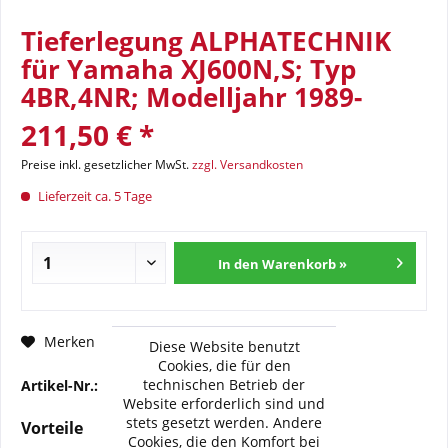
Tieferlegung ALPHATECHNIK
für Yamaha XJ600N,S; Typ
4BR,4NR; Modelljahr 1989-
211,50 € *
Preise inkl. gesetzlicher MwSt.
zzgl. Versandkosten
Lieferzeit ca. 5 Tage
In den Warenkorb »
Fragen zum Artikel?
Merken
Diese Website benutzt
Cookies, die für den
technischen Betrieb der
Artikel-Nr.:
33-4BR-TL02
Website erforderlich sind und
stets gesetzt werden. Andere
Vorteile
Cookies, die den Komfort bei