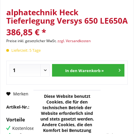
alphatechnik Heck
Tieferlegung Versys 650 LE650A
386,85 € *
Preise inkl. gesetzlicher MwSt.
zzgl. Versandkosten
Lieferzeit: 5 Tage
In den Warenkorb »
Fragen zum Artikel?
Merken
Diese Website benutzt
Cookies, die für den
Artikel-Nr.:
33-LE650A-TL01
technischen Betrieb der
Website erforderlich sind
und stets gesetzt werden.
Vorteile
Andere Cookies, die den
Kostenloser Versand ab € 60,- Bestellwert
Komfort bei Benutzung