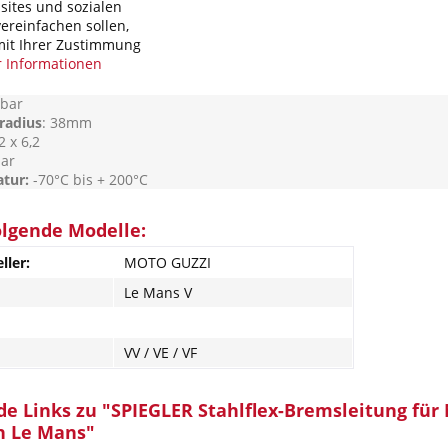
ites und sozialen
FMVSS 106
und
DOT
ereinfachen sollen,
ium- und Edelstahlfittinge in vielen Eloxalfarben
it Ihrer Zustimmung
ptinal mit oder ohne Kunststoffummantelung
 Informationen
Innenlayer (PTFE)
240 Kp
 bar
radius
: 38mm
2 x 6,2
bar
tur:
-70°C bis + 200°C
olgende Modelle:
ller:
MOTO GUZZI
Le Mans V
VV / VE / VF
e Links zu "SPIEGLER Stahlflex-Bremsleitung für 
n Le Mans"