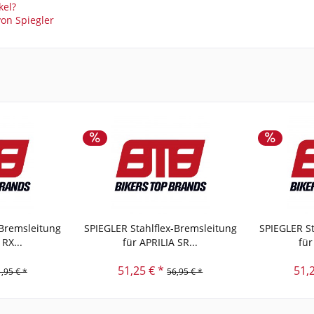
kel?
von Spiegler
-Bremsleitung
SPIEGLER Stahlflex-Bremsleitung
SPIEGLER St
 RX...
für APRILIA SR...
für
51,25 € *
51,
,95 € *
56,95 € *