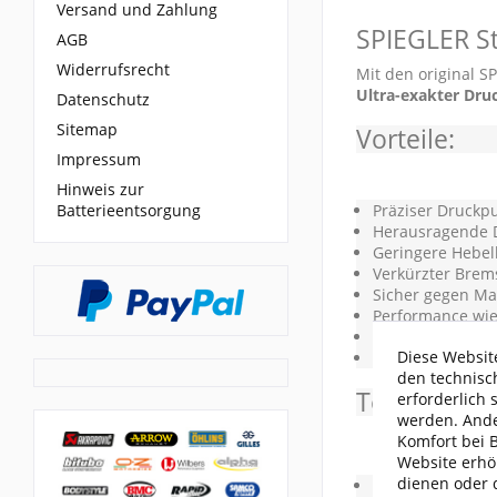
Versand und Zahlung
SPIEGLER Sta
AGB
Widerrufsrecht
Mit den original S
Ultra-exakter Dru
Datenschutz
Sitemap
Vorteile:
Impressum
Hinweis zur
Batterieentsorgung
Präziser Druckp
Herausragende D
Geringere Hebel
Verkürzter Bre
Sicher gegen Ma
Performance wie d
Hochwertigste or
Diese Website
TÜV-Konform
den technisc
Technische
erforderlich 
werden. Ande
Komfort bei 
Website erhö
dienen oder d
Herstellung nach