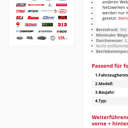
anderen Webs
Erfüllt
US Norm 
Netzwerken v
Hochfeste
Alumin
werden nur m
Stahlgewebe
| o
gesetzt.
Mehr
Original TEFLON
Zugfestigkeit:
> 
Berstdruck
: 966
Minimaler Biege
Durchmesser:
3,
Nicht entflamm
Betriebstempera
Passend für f
1.Fahrzeugherste
2.Modell:
3.Baujahr:
4.Typ:
Weiterführend
vorne + hinte