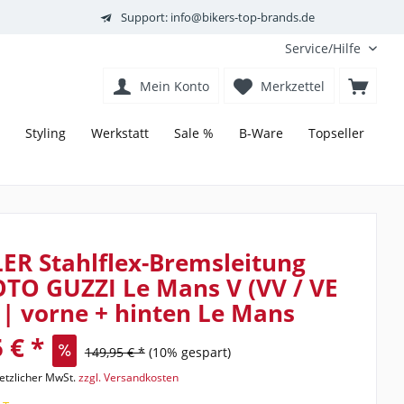
Support: info@bikers-top-brands.de
Service/Hilfe
Mein Konto
Merkzettel
Styling
Werkstatt
Sale %
B-Ware
Topseller
ER Stahlflex-Bremsleitung
TO GUZZI Le Mans V (VV / VE
| | vorne + hinten Le Mans
 € *
149,95 € *
(10% gespart)
setzlicher MwSt.
zzgl. Versandkosten