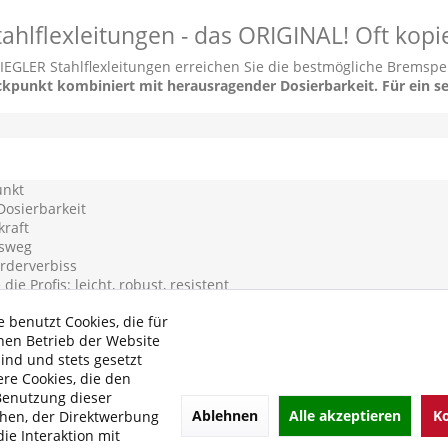
hlflexleitungen - das ORIGINAL! Oft kopier
PIEGLER Stahlflexleitungen erreichen Sie die bestmögliche Bremsp
ckpunkt kombiniert mit herausragender Dosierbarkeit. Für ein s
unkt
osierbarkeit
kraft
msweg
rderverbiss
ie Profis: leicht, robust, resistent
iginal SPIEGLER Qualität!
 benutzt Cookies, die für
hen Betrieb der Website
 Daten:
sind und stets gesetzt
re Cookies, die den
Benutzung dieser
Ablehnen
Alle akzeptieren
Ko
hen, der Direktwerbung
ie Interaktion mit
 internationalen EG-Richtlinien