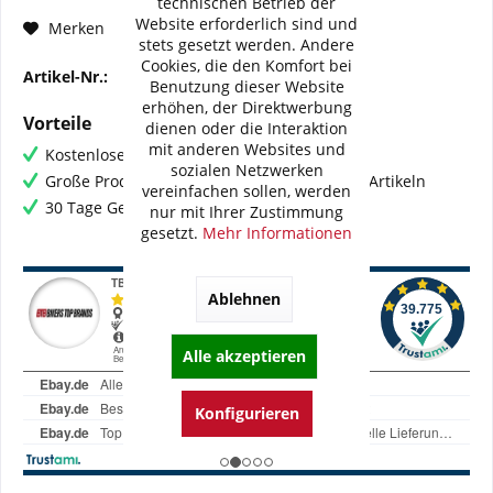
technischen Betrieb der
Website erforderlich sind und
Fragen zum Artikel?
Merken
stets gesetzt werden. Andere
Cookies, die den Komfort bei
Artikel-Nr.:
121-10461-XX
Benutzung dieser Website
erhöhen, der Direktwerbung
Vorteile
dienen oder die Interaktion
mit anderen Websites und
Kostenloser Versand ab € 60,- Bestellwert
sozialen Netzwerken
Große Produktauswahl mit mehr als 80.000 Artikeln
vereinfachen sollen, werden
30 Tage Geld-Zurück-Garantie
nur mit Ihrer Zustimmung
gesetzt.
Mehr Informationen
Ablehnen
Alle akzeptieren
Konfigurieren