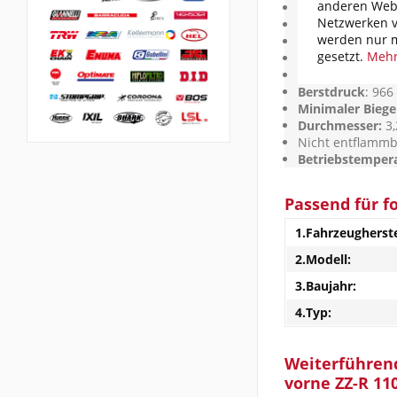
anderen Webs
Erfüllt
US Norm 
Netzwerken v
Hochfeste
Alumin
werden nur m
Stahlgewebe
| o
gesetzt.
Mehr
Original TEFLON
Zugfestigkeit:
> 
Berstdruck
: 966
Minimaler Biege
Durchmesser:
3,
Nicht entflamm
Betriebstempera
Passend für f
1.Fahrzeugherste
2.Modell:
3.Baujahr:
4.Typ:
Weiterführend
vorne ZZ-R 11