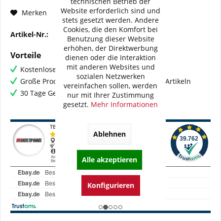
technischen Betrieb der
Website erforderlich sind und
Fragen zum Artikel?
Merken
stets gesetzt werden. Andere
Cookies, die den Komfort bei
Artikel-Nr.:
121-12004-XX
Benutzung dieser Website
erhöhen, der Direktwerbung
Vorteile
dienen oder die Interaktion
mit anderen Websites und
Kostenloser Versand ab € 60,- Bestellwert
sozialen Netzwerken
Große Produktauswahl mit mehr als 80.000 Artikeln
vereinfachen sollen, werden
30 Tage Geld-Zurück-Garantie
nur mit Ihrer Zustimmung
gesetzt.
Mehr Informationen
Ablehnen
Alle akzeptieren
Konfigurieren