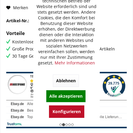
technischen Betrieb der
Website erforderlich sind und
Fragen zum Artikel?
Merken
stets gesetzt werden. Andere
Cookies, die den Komfort bei
Artikel-Nr.:
121-11775-XX
Benutzung dieser Website
erhöhen, der Direktwerbung
Vorteile
dienen oder die Interaktion
mit anderen Websites und
Kostenloser Versand ab € 60,- Bestellwert
sozialen Netzwerken
Große Produktauswahl mit mehr als 80.000 Artikeln
vereinfachen sollen, werden
30 Tage Geld-Zurück-Garantie
nur mit Ihrer Zustimmung
gesetzt.
Mehr Informationen
Ablehnen
Alle akzeptieren
Konfigurieren