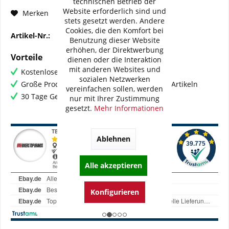
technischen Betrieb der
Website erforderlich sind und
Fragen zum Artikel?
Merken
stets gesetzt werden. Andere
Cookies, die den Komfort bei
Artikel-Nr.:
121-10956-XX
Benutzung dieser Website
erhöhen, der Direktwerbung
Vorteile
dienen oder die Interaktion
mit anderen Websites und
Kostenloser Versand ab € 60,- Bestellwert
sozialen Netzwerken
Große Produktauswahl mit mehr als 80.000 Artikeln
vereinfachen sollen, werden
30 Tage Geld-Zurück-Garantie
nur mit Ihrer Zustimmung
gesetzt.
Mehr Informationen
Ablehnen
Alle akzeptieren
Konfigurieren