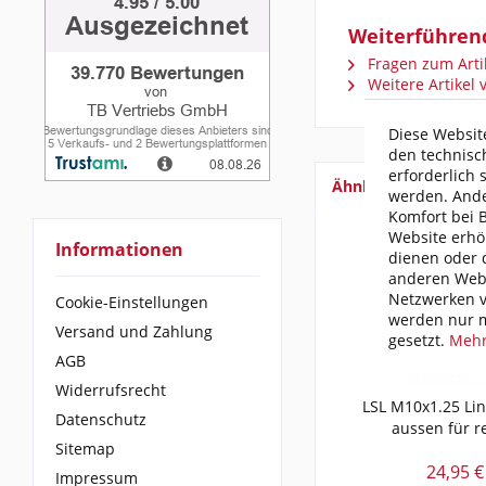
Weiterführende
Fragen zum Arti
Weitere Artikel v
Diese Website
den technisc
erforderlich 
Ähnliche Artikel
werden. Ande
Komfort bei 
Website erhö
Informationen
dienen oder d
anderen Webs
Netzwerken v
Cookie-Einstellungen
werden nur m
Versand und Zahlung
gesetzt.
Mehr
AGB
Widerrufsrecht
LSL M10x1.25 Li
Datenschutz
aussen für re
Sitemap
24,95 €
Impressum