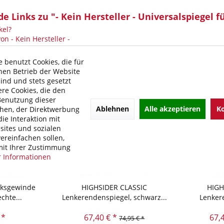
 Links zu "- Kein Hersteller - Universalspiegel f
kel?
on - Kein Hersteller -
 benutzt Cookies, die für
hen Betrieb der Website
sind und stets gesetzt
re Cookies, die den
Benutzung dieser
Ablehnen
Alle akzeptieren
Ko
hen, der Direktwerbung
ie Interaktion mit
ites und sozialen
ereinfachen sollen,
it Ihrer Zustimmung
 Informationen
nksgewinde
HIGHSIDER CLASSIC
HIGH
chte...
Lenkerendenspiegel, schwarz...
Lenker
 *
67,40 € *
67,
74,95 € *