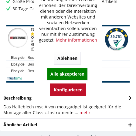
Große Produktauswahl mit mehr als 80.000 Artikeln
erhöhen, der Direktwerbung
30 Tage Geld-Zurück-Garantie
dienen oder die Interaktion
mit anderen Websites und
sozialen Netzwerken
vereinfachen sollen, werden
nur mit Ihrer Zustimmung
gesetzt.
Mehr Informationen
Ablehnen
Alle akzeptieren
Konfigurieren
Beschreibung
Das Halteblech msc A von motogadget ist geeignet für die
Montage aller Classic-Instrumente....
mehr
Ähnliche Artikel