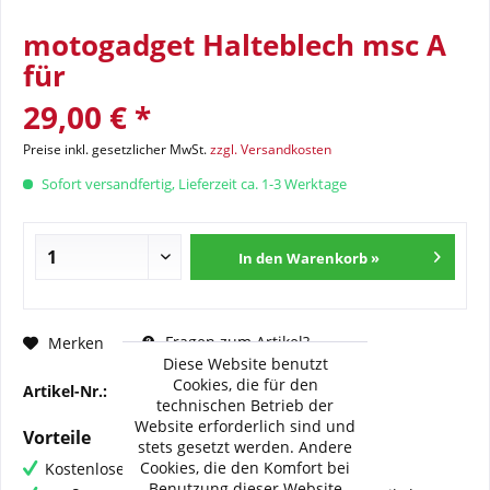
motogadget Halteblech msc A
für
29,00 € *
Preise inkl. gesetzlicher MwSt.
zzgl. Versandkosten
Sofort versandfertig, Lieferzeit ca. 1-3 Werktage
In den Warenkorb »
Fragen zum Artikel?
Merken
Diese Website benutzt
Cookies, die für den
Artikel-Nr.:
361-922
technischen Betrieb der
Website erforderlich sind und
Vorteile
stets gesetzt werden. Andere
Cookies, die den Komfort bei
Kostenloser Versand ab € 60,- Bestellwert
Benutzung dieser Website