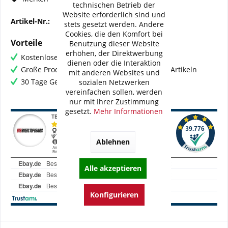
technischen Betrieb der
Website erforderlich sind und
Artikel-Nr.:
10000288
stets gesetzt werden. Andere
Cookies, die den Komfort bei
Vorteile
Benutzung dieser Website
erhöhen, der Direktwerbung
Kostenloser Versand ab € 60,- Bestellwert
dienen oder die Interaktion
Große Produktauswahl mit mehr als 80.000 Artikeln
mit anderen Websites und
30 Tage Geld-Zurück-Garantie
sozialen Netzwerken
vereinfachen sollen, werden
nur mit Ihrer Zustimmung
gesetzt.
Mehr Informationen
Ablehnen
Alle akzeptieren
Konfigurieren