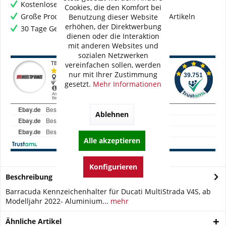
Kostenloser Versand ab € 60,- Bestellwert
Cookies, die den Komfort bei
Große Produktauswahl mit mehr als 80.000 Artikeln
Benutzung dieser Website
erhöhen, der Direktwerbung
30 Tage Geld-Zurück-Garantie
dienen oder die Interaktion
mit anderen Websites und
sozialen Netzwerken
vereinfachen sollen, werden
nur mit Ihrer Zustimmung
gesetzt.
Mehr Informationen
Ablehnen
Alle akzeptieren
Konfigurieren
Beschreibung
Barracuda Kennzeichenhalter für Ducati MultiStrada V4S, ab
Modelljahr 2022- Aluminium...
mehr
Ähnliche Artikel