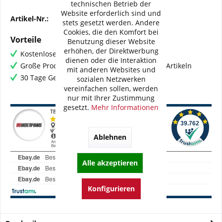
technischen Betrieb der
Website erforderlich sind und
Artikel-Nr.:
BC-AT6104-21
stets gesetzt werden. Andere
Cookies, die den Komfort bei
Vorteile
Benutzung dieser Website
erhöhen, der Direktwerbung
Kostenloser Versand ab € 60,- Bestellwert
dienen oder die Interaktion
Große Produktauswahl mit mehr als 80.000 Artikeln
mit anderen Websites und
30 Tage Geld-Zurück-Garantie
sozialen Netzwerken
vereinfachen sollen, werden
nur mit Ihrer Zustimmung
gesetzt.
Mehr Informationen
Ablehnen
Alle akzeptieren
Konfigurieren