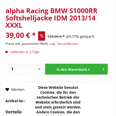
alpha Racing BMW S1000RR
Softshelljacke IDM 2013/14
XXXL
39,00 € *
129,00 € *
(69,77% gespart)
Preise inkl. gesetzlicher MwSt.
zzgl. Versandkosten
Lieferzeit ca. 5 Tage
In den Warenkorb »
Diese Website benutzt
Fragen zum Artikel?
Merken
Cookies, die für den
technischen Betrieb der
Artikel-Nr.:
DA-92060105107-01
Website erforderlich sind
und stets gesetzt werden.
Vorteile
Andere Cookies, die den