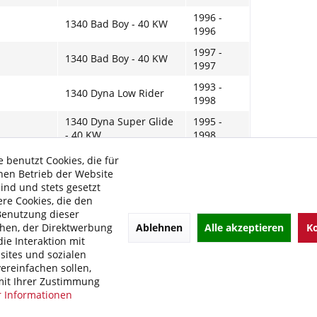
1996 -
1340 Bad Boy - 40 KW
1996
1997 -
1340 Bad Boy - 40 KW
1997
1993 -
1340 Dyna Low Rider
1998
1340 Dyna Super Glide
1995 -
- 40 KW
1998
1993 -
 benutzt Cookies, die für
1340 Dyna Wide Glide
1998
hen Betrieb der Website
sind und stets gesetzt
1990 -
1340 Fat Boy
re Cookies, die den
1993
Benutzung dieser
1994 -
Ablehnen
Alle akzeptieren
Ko
hen, der Direktwerbung
1340 Fat Boy
1995
ie Interaktion mit
ites und sozialen
1996 -
1340 Fat Boy
ereinfachen sollen,
1997
it Ihrer Zustimmung
 Informationen
1998 -
1340 Fat Boy
1999