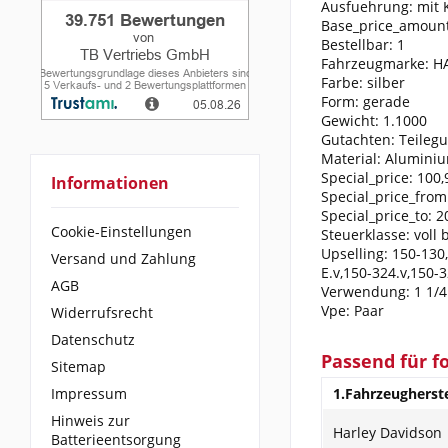
Ausfuehrung: mit 
Base_price_amount
Bestellbar: 1
Fahrzeugmarke: 
Farbe: silber
Form: gerade
Gewicht: 1.1000
Gutachten: Teileg
Material: Alumini
Special_price: 100,
Informationen
Special_price_from
Special_price_to: 
Cookie-Einstellungen
Steuerklasse: voll
Upselling: 150-130
Versand und Zahlung
E.v,150-324.v,150-
AGB
Verwendung: 1 1/4 
Vpe: Paar
Widerrufsrecht
Datenschutz
Passend für f
Sitemap
Impressum
1.Fahrzeugherste
Hinweis zur
Harley Davidson
Batterieentsorgung