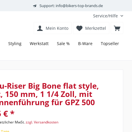
Support: info@bikers-top-brands.de
Service/Hilfe
Mein Konto
Merkzettel
Styling
Werkstatt
Sale %
B-Ware
Topseller
u-Riser Big Bone flat style,
t, 150 mm, 1 1/4 Zoll, mit
nnenführung für GPZ 500
 € *
setzlicher MwSt.
zzgl. Versandkosten
8 Tage