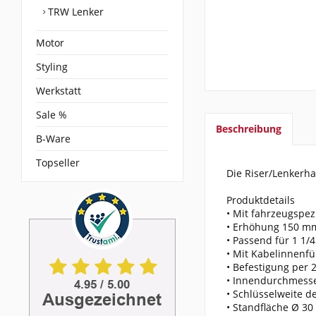
TRW Lenker
Motor
Styling
Werkstatt
Sale %
Beschreibung
B-Ware
Topseller
Die Riser/Lenkerha
Produktdetails
• Mit fahrzeugspez
• Erhöhung 150 m
• Passend für 1 1/4
• Mit Kabelinnenf
• Befestigung per
• Innendurchmess
• Schlüsselweite 
• Standfläche Ø 3