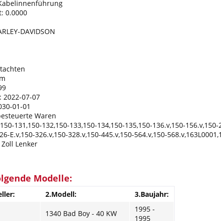
Kabelinnenführung
: 0.0000
HARLEY-DAVIDSON
utachten
um
99
: 2022-07-07
2030-01-01
 besteuerte Waren
,150-131,150-132,150-133,150-134,150-135,150-136.v,150-156.v,150-2
326-E.v,150-326.v,150-328.v,150-445.v,150-564.v,150-568.v,163L000
Zoll Lenker
olgende Modelle:
ller:
2.Modell:
3.Baujahr:
1995 -
1340 Bad Boy - 40 KW
1995