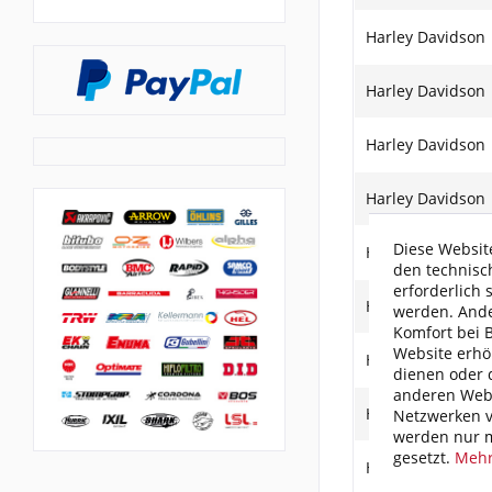
Harley Davidson
Harley Davidson
Harley Davidson
Harley Davidson
Diese Website
Harley Davidson
den technisc
erforderlich 
Harley Davidson
werden. Ande
Komfort bei 
Website erhö
Harley Davidson
dienen oder d
anderen Webs
Harley Davidson
Netzwerken v
werden nur m
gesetzt.
Mehr
Harley Davidson