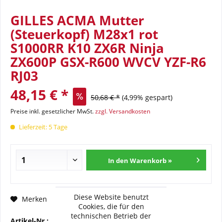
GILLES ACMA Mutter
(Steuerkopf) M28x1 rot
S1000RR K10 ZX6R Ninja
ZX600P GSX-R600 WVCV YZF-R6
RJ03
48,15 € *
50,68 € *
(4,99% gespart)
Preise inkl. gesetzlicher MwSt.
zzgl. Versandkosten
Lieferzeit: 5 Tage
In den Warenkorb »
Diese Website benutzt
Fragen zum Artikel?
Merken
Cookies, die für den
technischen Betrieb der
Artikel-Nr.:
GI-ACMA-28-10-R