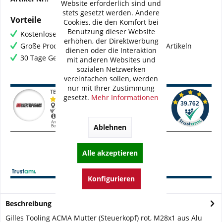
Website erforderlich sind und
stets gesetzt werden. Andere
Vorteile
Cookies, die den Komfort bei
Benutzung dieser Website
Kostenloser Versand ab € 60,- Bestellwert
erhöhen, der Direktwerbung
Große Produktauswahl mit mehr als 80.000 Artikeln
dienen oder die Interaktion
30 Tage Geld-Zurück-Garantie
mit anderen Websites und
sozialen Netzwerken
vereinfachen sollen, werden
nur mit Ihrer Zustimmung
gesetzt.
Mehr Informationen
Ablehnen
Alle akzeptieren
Konfigurieren
Beschreibung
Gilles Tooling ACMA Mutter (Steuerkopf) rot, M28x1 aus Alu