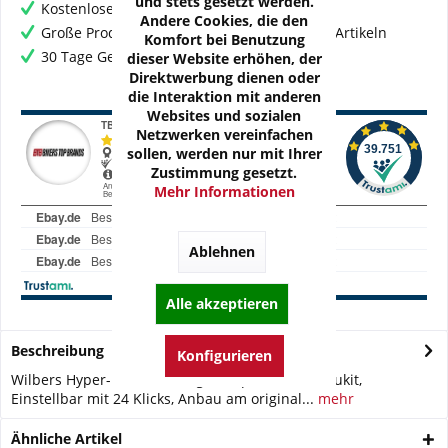
und stets gesetzt werden.
Kostenloser Versand ab € 60,- Bestellwert
Andere Cookies, die den
Große Produktauswahl mit mehr als 80.000 Artikeln
Komfort bei Benutzung
30 Tage Geld-Zurück-Garantie
dieser Website erhöhen, der
Direktwerbung dienen oder
die Interaktion mit anderen
Websites und sozialen
Netzwerken vereinfachen
sollen, werden nur mit Ihrer
Zustimmung gesetzt.
Mehr Informationen
Ablehnen
Alle akzeptieren
Beschreibung
Konfigurieren
Wilbers Hyper-Race Lenkungsdämpfer mit Anbaukit,
Einstellbar mit 24 Klicks, Anbau am original...
mehr
Ähnliche Artikel