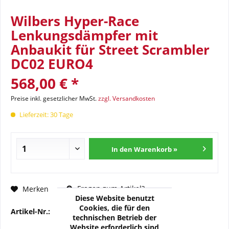
Wilbers Hyper-Race
Lenkungsdämpfer mit
Anbaukit für Street Scrambler
DC02 EURO4
568,00 € *
Preise inkl. gesetzlicher MwSt.
zzgl. Versandkosten
Lieferzeit: 30 Tage
In den Warenkorb »
Fragen zum Artikel?
Merken
Diese Website benutzt
Cookies, die für den
Artikel-Nr.:
876-5201-01
technischen Betrieb der
Website erforderlich sind