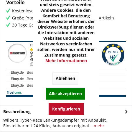
Vorteile
und stets gesetzt werden.
Andere Cookies, die den
Kostenloser Versand ab € 60,- Bestellwert
Komfort bei Benutzung
Große Produktauswahl mit mehr als 80.000 Artikeln
dieser Website erhöhen, der
30 Tage Geld-Zurück-Garantie
Direktwerbung dienen oder
die Interaktion mit anderen
Websites und sozialen
Netzwerken vereinfachen
sollen, werden nur mit Ihrer
Zustimmung gesetzt.
Mehr Informationen
Ablehnen
Alle akzeptieren
Konfigurieren
Beschreibung
Wilbers Hyper-Race Lenkungsdämpfer mit Anbaukit,
Einstellbar mit 24 Klicks, Anbau am original...
mehr