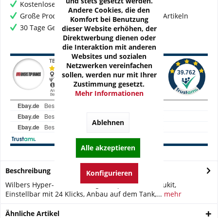
und stets gesetzt werden.
Kostenloser Versand ab € 60,- Bestellwert
Andere Cookies, die den
Große Produktauswahl mit mehr als 80.000 Artikeln
Komfort bei Benutzung
30 Tage Geld-Zurück-Garantie
dieser Website erhöhen, der
Direktwerbung dienen oder
die Interaktion mit anderen
Websites und sozialen
Netzwerken vereinfachen
sollen, werden nur mit Ihrer
Zustimmung gesetzt.
Mehr Informationen
Ablehnen
Alle akzeptieren
Beschreibung
Konfigurieren
Wilbers Hyper-Race Lenkungsdämpfer mit Anbaukit,
Einstellbar mit 24 Klicks, Anbau auf dem Tank,...
mehr
Ähnliche Artikel