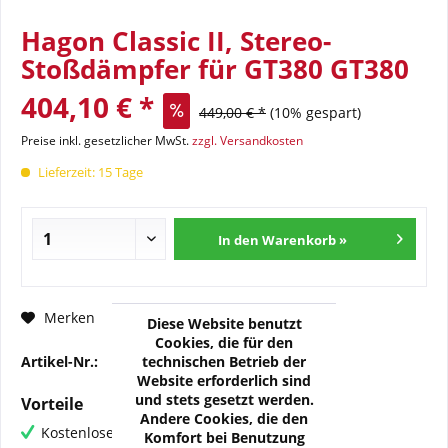
Hagon Classic II, Stereo-
Stoßdämpfer für GT380 GT380
404,10 € *
449,00 € *
(10% gespart)
Preise inkl. gesetzlicher MwSt.
zzgl. Versandkosten
Lieferzeit: 15 Tage
In den Warenkorb »
Fragen zum Artikel?
Merken
Diese Website benutzt
Cookies, die für den
technischen Betrieb der
Artikel-Nr.:
WI-920-0011-00
Website erforderlich sind
und stets gesetzt werden.
Vorteile
Andere Cookies, die den
Kostenloser Versand ab € 60,- Bestellwert
Komfort bei Benutzung