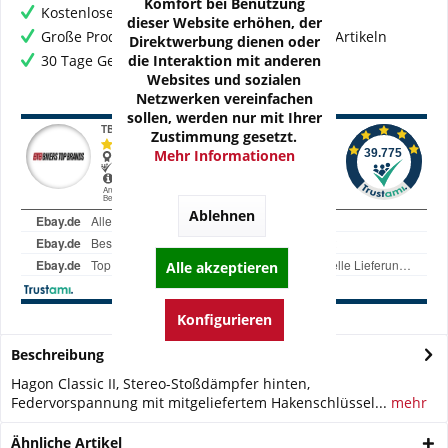
Komfort bei Benutzung
Kostenloser Versand ab € 60,- Bestellwert
dieser Website erhöhen, der
Große Produktauswahl mit mehr als 80.000 Artikeln
Direktwerbung dienen oder
die Interaktion mit anderen
30 Tage Geld-Zurück-Garantie
Websites und sozialen
Netzwerken vereinfachen
sollen, werden nur mit Ihrer
Zustimmung gesetzt.
Mehr Informationen
Ablehnen
Alle akzeptieren
Konfigurieren
Beschreibung
Hagon Classic II, Stereo-Stoßdämpfer hinten,
Federvorspannung mit mitgeliefertem Hakenschlüssel...
mehr
Ähnliche Artikel