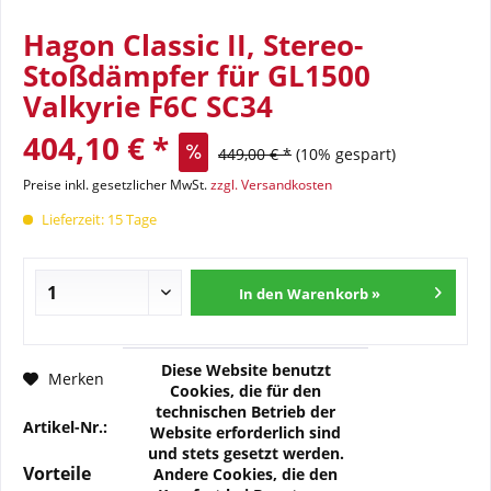
Hagon Classic II, Stereo-
Stoßdämpfer für GL1500
Valkyrie F6C SC34
404,10 € *
449,00 € *
(10% gespart)
Preise inkl. gesetzlicher MwSt.
zzgl. Versandkosten
Lieferzeit: 15 Tage
In den Warenkorb »
Diese Website benutzt
Fragen zum Artikel?
Merken
Cookies, die für den
technischen Betrieb der
Artikel-Nr.:
WI-920-0152-00
Website erforderlich sind
und stets gesetzt werden.
Vorteile
Andere Cookies, die den