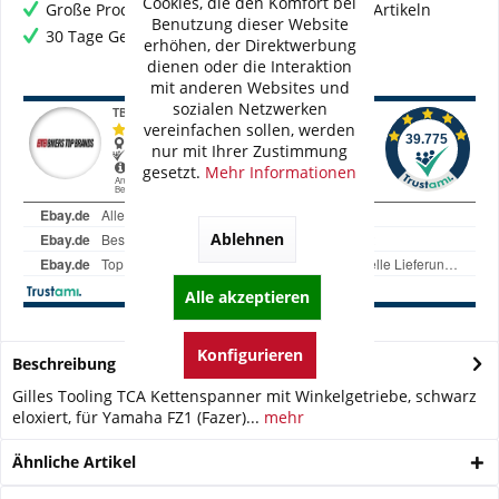
Cookies, die den Komfort bei
Große Produktauswahl mit mehr als 80.000 Artikeln
Benutzung dieser Website
30 Tage Geld-Zurück-Garantie
erhöhen, der Direktwerbung
dienen oder die Interaktion
mit anderen Websites und
sozialen Netzwerken
vereinfachen sollen, werden
nur mit Ihrer Zustimmung
gesetzt.
Mehr Informationen
Ablehnen
Alle akzeptieren
Konfigurieren
Beschreibung
Gilles Tooling TCA Kettenspanner mit Winkelgetriebe, schwarz
eloxiert, für Yamaha FZ1 (Fazer)...
mehr
Ähnliche Artikel