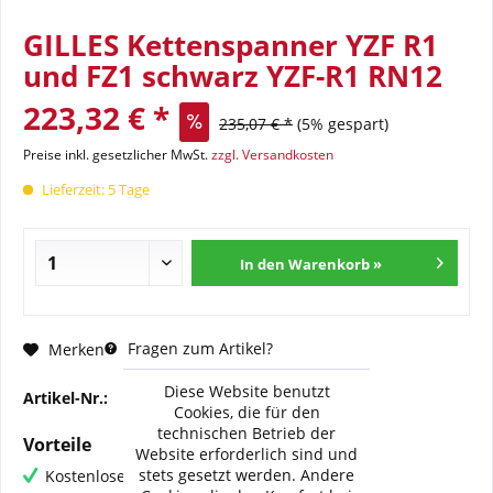
GILLES Kettenspanner YZF R1
und FZ1 schwarz YZF-R1 RN12
223,32 € *
235,07 € *
(5% gespart)
Preise inkl. gesetzlicher MwSt.
zzgl. Versandkosten
Lieferzeit: 5 Tage
In den Warenkorb »
Fragen zum Artikel?
Merken
Diese Website benutzt
Artikel-Nr.:
GI-TCA-RN22-B
Cookies, die für den
technischen Betrieb der
Vorteile
Website erforderlich sind und
stets gesetzt werden. Andere
Kostenloser Versand ab € 60,- Bestellwert